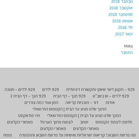
נובמבר 2018
אוקטובר 2018
ספטמבר 2018
אוגוסט 2018
יולי 2018
ינואר 2017
Meta
התחבר
929 – תקנון דיוור שיווקי ותקשורת דיגיטלית
929 ילדים
929 ילדים – חנוכה
929 ילדים – טו בשב"ט
929 תנך – דף הבית
929 תנך – דף הבית 2
אודות
דור – תוכניות קריאה
המן ועוד כמה צוררים
התנך שלנו מגיע עד הבית | הקמפוס הוירטואלי
התנך שלנו מגיע עד הבית | הקמפוס הוירטואלי
ויהי פודאקסט
חלופה לעמוד הקמפוס
יוטיוב
לצמוח מתוך הערפל
מאחורי הקלעים
מאחורי הקלעים
מאחורי הקלעים
מה פרשת השבוע? קריאות ישראליות ואישיות על פרשת השבוע וההפטרה
מפות