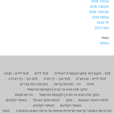
נובמבר 2018
אוקטובר 2018
ספטמבר 2018
אוגוסט 2018
יולי 2018
ינואר 2017
Meta
התחבר
929 – תקנון דיוור שיווקי ותקשורת דיגיטלית
929 ילדים
929 ילדים – חנוכה
929 ילדים – טו בשב"ט
929 תנך – דף הבית
929 תנך – דף הבית 2
אודות
דור – תוכניות קריאה
המן ועוד כמה צוררים
התנך שלנו מגיע עד הבית | הקמפוס הוירטואלי
התנך שלנו מגיע עד הבית | הקמפוס הוירטואלי
ויהי פודאקסט
חלופה לעמוד הקמפוס
יוטיוב
לצמוח מתוך הערפל
מאחורי הקלעים
מאחורי הקלעים
מאחורי הקלעים
מה פרשת השבוע? קריאות ישראליות ואישיות על פרשת השבוע וההפטרה
מפות