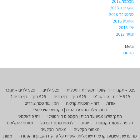
נובמבר 2018
אוקטובר 2018
ספטמבר 2018
אוגוסט 2018
יולי 2018
ינואר 2017
Meta
התחבר
929 – תקנון דיוור שיווקי ותקשורת דיגיטלית
929 ילדים
929 ילדים – חנוכה
929 ילדים – טו בשב"ט
929 תנך – דף הבית
929 תנך – דף הבית 2
אודות
דור – תוכניות קריאה
המן ועוד כמה צוררים
התנך שלנו מגיע עד הבית | הקמפוס הוירטואלי
התנך שלנו מגיע עד הבית | הקמפוס הוירטואלי
ויהי פודאקסט
חלופה לעמוד הקמפוס
יוטיוב
לצמוח מתוך הערפל
מאחורי הקלעים
מאחורי הקלעים
מאחורי הקלעים
מה פרשת השבוע? קריאות ישראליות ואישיות על פרשת השבוע וההפטרה
מפות