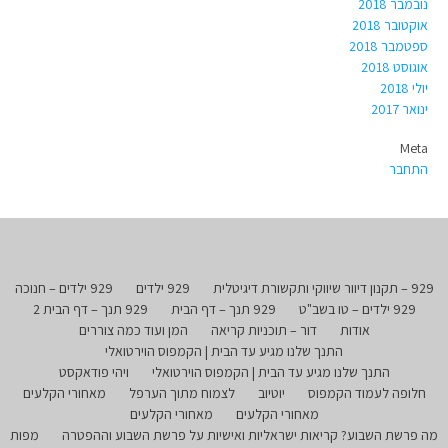
נובמבר 2018
אוקטובר 2018
ספטמבר 2018
אוגוסט 2018
יולי 2018
ינואר 2017
Meta
התחבר
929 – תקנון דיוור שיווקי ותקשורת דיגיטלית
929 ילדים
929 ילדים – חנוכה
929 ילדים – טו בשב"ט
929 תנך – דף הבית
929 תנך – דף הבית 2
אודות
דור – תוכניות קריאה
המן ועוד כמה צוררים
התנך שלנו מגיע עד הבית | הקמפוס הוירטואלי
התנך שלנו מגיע עד הבית | הקמפוס הוירטואלי
ויהי פודאקסט
חלופה לעמוד הקמפוס
יוטיוב
לצמוח מתוך הערפל
מאחורי הקלעים
מאחורי הקלעים
מאחורי הקלעים
מה פרשת השבוע? קריאות ישראליות ואישיות על פרשת השבוע וההפטרה
מפות