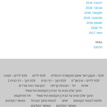
דצמבר 2018
נובמבר 2018
אוקטובר 2018
ספטמבר 2018
אוגוסט 2018
יולי 2018
ינואר 2017
Meta
התחבר
929 – תקנון דיוור שיווקי ותקשורת דיגיטלית
929 ילדים
929 ילדים – חנוכה
929 ילדים – טו בשב"ט
929 תנך – דף הבית
929 תנך – דף הבית 2
אודות
דור – תוכניות קריאה
המן ועוד כמה צוררים
התנך שלנו מגיע עד הבית | הקמפוס הוירטואלי
התנך שלנו מגיע עד הבית | הקמפוס הוירטואלי
ויהי פודאקסט
חלופה לעמוד הקמפוס
יוטיוב
לצמוח מתוך הערפל
מאחורי הקלעים
מאחורי הקלעים
מאחורי הקלעים