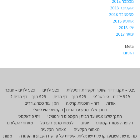
נובמבר 2018
אוקטובר 2018
ספטמבר 2018
אוגוסט 2018
יולי 2018
ינואר 2017
Meta
התחבר
929 – תקנון דיוור שיווקי ותקשורת דיגיטלית
929 ילדים
929 ילדים – חנוכה
929 ילדים – טו בשב"ט
929 תנך – דף הבית
929 תנך – דף הבית 2
אודות
דור – תוכניות קריאה
המן ועוד כמה צוררים
התנך שלנו מגיע עד הבית | הקמפוס הוירטואלי
התנך שלנו מגיע עד הבית | הקמפוס הוירטואלי
ויהי פודאקסט
חלופה לעמוד הקמפוס
יוטיוב
לצמוח מתוך הערפל
מאחורי הקלעים
מאחורי הקלעים
מאחורי הקלעים
מה פרשת השבוע? קריאות ישראליות ואישיות על פרשת השבוע וההפטרה
מפות