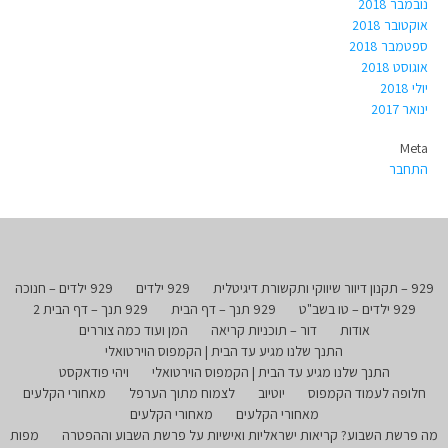
נובמבר 2018
אוקטובר 2018
ספטמבר 2018
אוגוסט 2018
יולי 2018
ינואר 2017
Meta
התחבר
929 – תקנון דיוור שיווקי ותקשורת דיגיטלית
929 ילדים
929 ילדים – חנוכה
929 ילדים – טו בשב"ט
929 תנך – דף הבית
929 תנך – דף הבית 2
אודות
דור – תוכניות קריאה
המן ועוד כמה צוררים
התנך שלנו מגיע עד הבית | הקמפוס הוירטואלי
התנך שלנו מגיע עד הבית | הקמפוס הוירטואלי
ויהי פודאקסט
חלופה לעמוד הקמפוס
יוטיוב
לצמוח מתוך הערפל
מאחורי הקלעים
מאחורי הקלעים
מאחורי הקלעים
מה פרשת השבוע? קריאות ישראליות ואישיות על פרשת השבוע וההפטרה
מפות