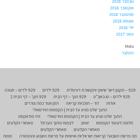
נובמבר 2018
אוקטובר 2018
ספטמבר 2018
אוגוסט 2018
יולי 2018
ינואר 2017
Meta
התחבר
929 – תקנון דיוור שיווקי ותקשורת דיגיטלית
929 ילדים
929 ילדים – חנוכה
929 ילדים – טו בשב"ט
929 תנך – דף הבית
929 תנך – דף הבית 2
אודות
דור – תוכניות קריאה
המן ועוד כמה צוררים
התנך שלנו מגיע עד הבית | הקמפוס הוירטואלי
התנך שלנו מגיע עד הבית | הקמפוס הוירטואלי
ויהי פודאקסט
חלופה לעמוד הקמפוס
יוטיוב
לצמוח מתוך הערפל
מאחורי הקלעים
מאחורי הקלעים
מאחורי הקלעים
מה פרשת השבוע? קריאות ישראליות ואישיות על פרשת השבוע וההפטרה
מפות