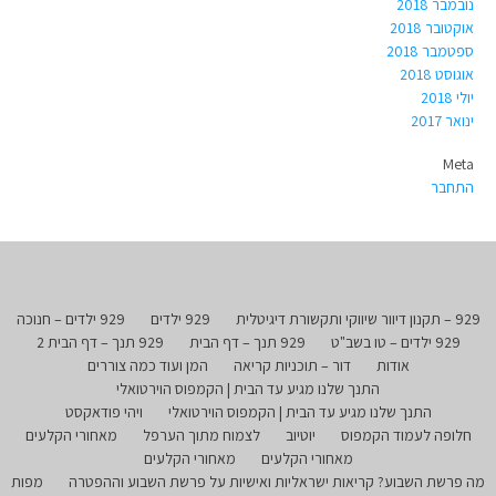
נובמבר 2018
אוקטובר 2018
ספטמבר 2018
אוגוסט 2018
יולי 2018
ינואר 2017
Meta
התחבר
929 – תקנון דיוור שיווקי ותקשורת דיגיטלית
929 ילדים
929 ילדים – חנוכה
929 ילדים – טו בשב"ט
929 תנך – דף הבית
929 תנך – דף הבית 2
אודות
דור – תוכניות קריאה
המן ועוד כמה צוררים
התנך שלנו מגיע עד הבית | הקמפוס הוירטואלי
התנך שלנו מגיע עד הבית | הקמפוס הוירטואלי
ויהי פודאקסט
חלופה לעמוד הקמפוס
יוטיוב
לצמוח מתוך הערפל
מאחורי הקלעים
מאחורי הקלעים
מאחורי הקלעים
מה פרשת השבוע? קריאות ישראליות ואישיות על פרשת השבוע וההפטרה
מפות