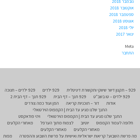
נובמבר 2018
אוקטובר 2018
ספטמבר 2018
אוגוסט 2018
יולי 2018
ינואר 2017
Meta
התחבר
929 – תקנון דיוור שיווקי ותקשורת דיגיטלית
929 ילדים
929 ילדים – חנוכה
929 ילדים – טו בשב"ט
929 תנך – דף הבית
929 תנך – דף הבית 2
אודות
דור – תוכניות קריאה
המן ועוד כמה צוררים
התנך שלנו מגיע עד הבית | הקמפוס הוירטואלי
התנך שלנו מגיע עד הבית | הקמפוס הוירטואלי
ויהי פודאקסט
חלופה לעמוד הקמפוס
יוטיוב
לצמוח מתוך הערפל
מאחורי הקלעים
מאחורי הקלעים
מאחורי הקלעים
מה פרשת השבוע? קריאות ישראליות ואישיות על פרשת השבוע וההפטרה
מפות