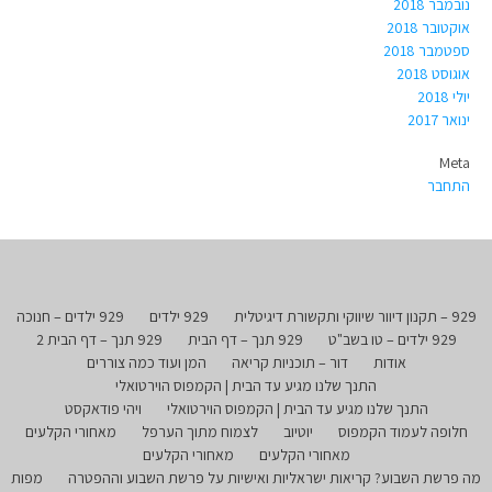
נובמבר 2018
אוקטובר 2018
ספטמבר 2018
אוגוסט 2018
יולי 2018
ינואר 2017
Meta
התחבר
929 – תקנון דיוור שיווקי ותקשורת דיגיטלית
929 ילדים
929 ילדים – חנוכה
929 ילדים – טו בשב"ט
929 תנך – דף הבית
929 תנך – דף הבית 2
אודות
דור – תוכניות קריאה
המן ועוד כמה צוררים
התנך שלנו מגיע עד הבית | הקמפוס הוירטואלי
התנך שלנו מגיע עד הבית | הקמפוס הוירטואלי
ויהי פודאקסט
חלופה לעמוד הקמפוס
יוטיוב
לצמוח מתוך הערפל
מאחורי הקלעים
מאחורי הקלעים
מאחורי הקלעים
מה פרשת השבוע? קריאות ישראליות ואישיות על פרשת השבוע וההפטרה
מפות