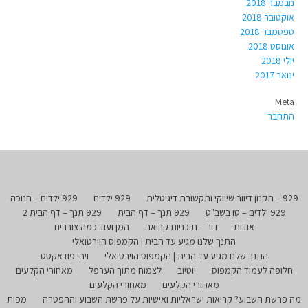
נובמבר 2018
אוקטובר 2018
ספטמבר 2018
אוגוסט 2018
יולי 2018
ינואר 2017
Meta
התחבר
929 – תקנון דיוור שיווקי ותקשורת דיגיטלית
929 ילדים
929 ילדים – חנוכה
929 ילדים – טו בשב"ט
929 תנך – דף הבית
929 תנך – דף הבית 2
אודות
דור – תוכניות קריאה
המן ועוד כמה צוררים
התנך שלנו מגיע עד הבית | הקמפוס הוירטואלי
התנך שלנו מגיע עד הבית | הקמפוס הוירטואלי
ויהי פודאקסט
חלופה לעמוד הקמפוס
יוטיוב
לצמוח מתוך הערפל
מאחורי הקלעים
מאחורי הקלעים
מאחורי הקלעים
מה פרשת השבוע? קריאות ישראליות ואישיות על פרשת השבוע וההפטרה
מפות