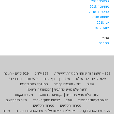
נובמבר 2018
אוקטובר 2018
ספטמבר 2018
אוגוסט 2018
יולי 2018
ינואר 2017
Meta
התחבר
929 – תקנון דיוור שיווקי ותקשורת דיגיטלית
929 ילדים
929 ילדים – חנוכה
929 ילדים – טו בשב"ט
929 תנך – דף הבית
929 תנך – דף הבית 2
אודות
דור – תוכניות קריאה
המן ועוד כמה צוררים
התנך שלנו מגיע עד הבית | הקמפוס הוירטואלי
התנך שלנו מגיע עד הבית | הקמפוס הוירטואלי
ויהי פודאקסט
חלופה לעמוד הקמפוס
יוטיוב
לצמוח מתוך הערפל
מאחורי הקלעים
מאחורי הקלעים
מאחורי הקלעים
מה פרשת השבוע? קריאות ישראליות ואישיות על פרשת השבוע וההפטרה
מפות