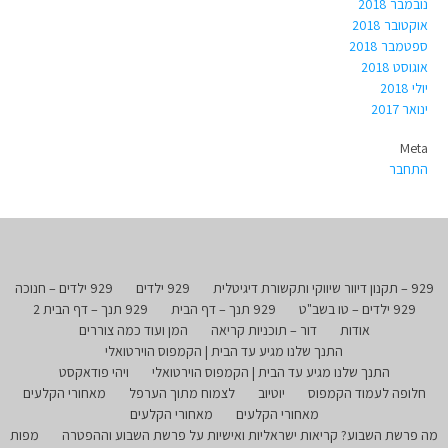
נובמבר 2018
אוקטובר 2018
ספטמבר 2018
אוגוסט 2018
יולי 2018
ינואר 2017
Meta
התחבר
929 – תקנון דיוור שיווקי ותקשורת דיגיטלית
929 ילדים
929 ילדים – חנוכה
929 ילדים – טו בשב"ט
929 תנך – דף הבית
929 תנך – דף הבית 2
אודות
דור – תוכניות קריאה
המן ועוד כמה צוררים
התנך שלנו מגיע עד הבית | הקמפוס הוירטואלי
התנך שלנו מגיע עד הבית | הקמפוס הוירטואלי
ויהי פודאקסט
חלופה לעמוד הקמפוס
יוטיוב
לצמוח מתוך הערפל
מאחורי הקלעים
מאחורי הקלעים
מאחורי הקלעים
מה פרשת השבוע? קריאות ישראליות ואישיות על פרשת השבוע וההפטרה
מפות