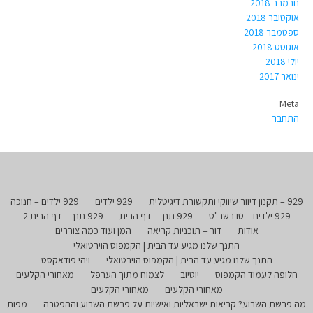
נובמבר 2018
אוקטובר 2018
ספטמבר 2018
אוגוסט 2018
יולי 2018
ינואר 2017
Meta
התחבר
929 – תקנון דיוור שיווקי ותקשורת דיגיטלית
929 ילדים
929 ילדים – חנוכה
929 ילדים – טו בשב"ט
929 תנך – דף הבית
929 תנך – דף הבית 2
אודות
דור – תוכניות קריאה
המן ועוד כמה צוררים
התנך שלנו מגיע עד הבית | הקמפוס הוירטואלי
התנך שלנו מגיע עד הבית | הקמפוס הוירטואלי
ויהי פודאקסט
חלופה לעמוד הקמפוס
יוטיוב
לצמוח מתוך הערפל
מאחורי הקלעים
מאחורי הקלעים
מאחורי הקלעים
מה פרשת השבוע? קריאות ישראליות ואישיות על פרשת השבוע וההפטרה
מפות