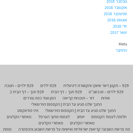
נובמבר 2018
אוקטובר 2018
ספטמבר 2018
אוגוסט 2018
יולי 2018
ינואר 2017
Meta
התחבר
929 – תקנון דיוור שיווקי ותקשורת דיגיטלית
929 ילדים
929 ילדים – חנוכה
929 ילדים – טו בשב"ט
929 תנך – דף הבית
929 תנך – דף הבית 2
אודות
דור – תוכניות קריאה
המן ועוד כמה צוררים
התנך שלנו מגיע עד הבית | הקמפוס הוירטואלי
התנך שלנו מגיע עד הבית | הקמפוס הוירטואלי
ויהי פודאקסט
חלופה לעמוד הקמפוס
יוטיוב
לצמוח מתוך הערפל
מאחורי הקלעים
מאחורי הקלעים
מאחורי הקלעים
מה פרשת השבוע? קריאות ישראליות ואישיות על פרשת השבוע וההפטרה
מפות