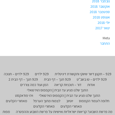
נובמבר 2018
אוקטובר 2018
ספטמבר 2018
אוגוסט 2018
יולי 2018
ינואר 2017
Meta
התחבר
929 – תקנון דיוור שיווקי ותקשורת דיגיטלית
929 ילדים
929 ילדים – חנוכה
929 ילדים – טו בשב"ט
929 תנך – דף הבית
929 תנך – דף הבית 2
אודות
דור – תוכניות קריאה
המן ועוד כמה צוררים
התנך שלנו מגיע עד הבית | הקמפוס הוירטואלי
התנך שלנו מגיע עד הבית | הקמפוס הוירטואלי
ויהי פודאקסט
חלופה לעמוד הקמפוס
יוטיוב
לצמוח מתוך הערפל
מאחורי הקלעים
מאחורי הקלעים
מאחורי הקלעים
מה פרשת השבוע? קריאות ישראליות ואישיות על פרשת השבוע וההפטרה
מפות