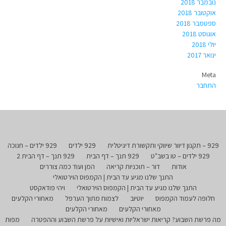
נובמבר 2018
אוקטובר 2018
ספטמבר 2018
אוגוסט 2018
יולי 2018
ינואר 2017
Meta
התחבר
929 – תקנון דיוור שיווקי ותקשורת דיגיטלית
929 ילדים
929 ילדים – חנוכה
929 ילדים – טו בשב"ט
929 תנך – דף הבית
929 תנך – דף הבית 2
אודות
דור – תוכניות קריאה
המן ועוד כמה צוררים
התנך שלנו מגיע עד הבית | הקמפוס הוירטואלי
התנך שלנו מגיע עד הבית | הקמפוס הוירטואלי
ויהי פודאקסט
חלופה לעמוד הקמפוס
יוטיוב
לצמוח מתוך הערפל
מאחורי הקלעים
מאחורי הקלעים
מאחורי הקלעים
מה פרשת השבוע? קריאות ישראליות ואישיות על פרשת השבוע וההפטרה
מפות