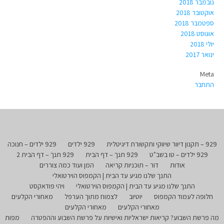
נובמבר 2018
אוקטובר 2018
ספטמבר 2018
אוגוסט 2018
יולי 2018
ינואר 2017
Meta
התחבר
929 – תקנון דיוור שיווקי ותקשורת דיגיטלית
929 ילדים
929 ילדים – חנוכה
929 ילדים – טו בשב"ט
929 תנך – דף הבית
929 תנך – דף הבית 2
אודות
דור – תוכניות קריאה
המן ועוד כמה צוררים
התנך שלנו מגיע עד הבית | הקמפוס הוירטואלי
התנך שלנו מגיע עד הבית | הקמפוס הוירטואלי
ויהי פודאקסט
חלופה לעמוד הקמפוס
יוטיוב
לצמוח מתוך הערפל
מאחורי הקלעים
מאחורי הקלעים
מאחורי הקלעים
מה פרשת השבוע? קריאות ישראליות ואישיות על פרשת השבוע וההפטרה
מפות