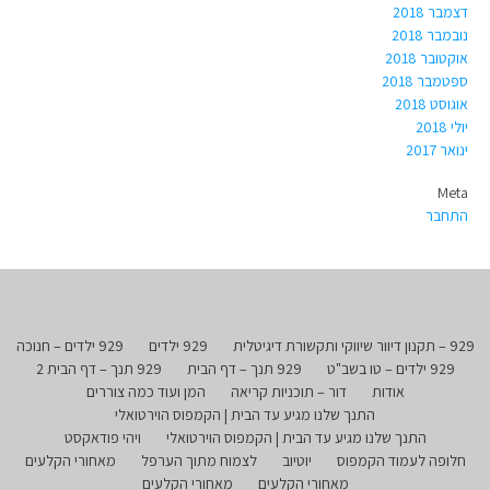
דצמבר 2018
נובמבר 2018
אוקטובר 2018
ספטמבר 2018
אוגוסט 2018
יולי 2018
ינואר 2017
Meta
התחבר
929 – תקנון דיוור שיווקי ותקשורת דיגיטלית
929 ילדים
929 ילדים – חנוכה
929 ילדים – טו בשב"ט
929 תנך – דף הבית
929 תנך – דף הבית 2
אודות
דור – תוכניות קריאה
המן ועוד כמה צוררים
התנך שלנו מגיע עד הבית | הקמפוס הוירטואלי
התנך שלנו מגיע עד הבית | הקמפוס הוירטואלי
ויהי פודאקסט
חלופה לעמוד הקמפוס
יוטיוב
לצמוח מתוך הערפל
מאחורי הקלעים
מאחורי הקלעים
מאחורי הקלעים