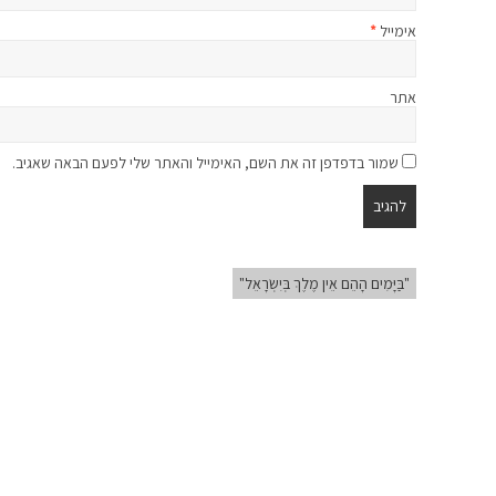
אימייל
*
אתר
שמור בדפדפן זה את השם, האימייל והאתר שלי לפעם הבאה שאגיב.
"בַּיָּמִים הָהֵם אֵין מֶלֶךְ בְּיִשְׂרָאֵל"