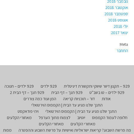
נובמבר 2018
אוקטובר 2018
ספטמבר 2018
אוגוסט 2018
יולי 2018
ינואר 2017
Meta
התחבר
929 – תקנון דיוור שיווקי ותקשורת דיגיטלית
929 ילדים
929 ילדים – חנוכה
929 ילדים – טו בשב"ט
929 תנך – דף הבית
929 תנך – דף הבית 2
אודות
דור – תוכניות קריאה
המן ועוד כמה צוררים
התנך שלנו מגיע עד הבית | הקמפוס הוירטואלי
התנך שלנו מגיע עד הבית | הקמפוס הוירטואלי
ויהי פודאקסט
חלופה לעמוד הקמפוס
יוטיוב
לצמוח מתוך הערפל
מאחורי הקלעים
מאחורי הקלעים
מאחורי הקלעים
מה פרשת השבוע? קריאות ישראליות ואישיות על פרשת השבוע וההפטרה
מפות