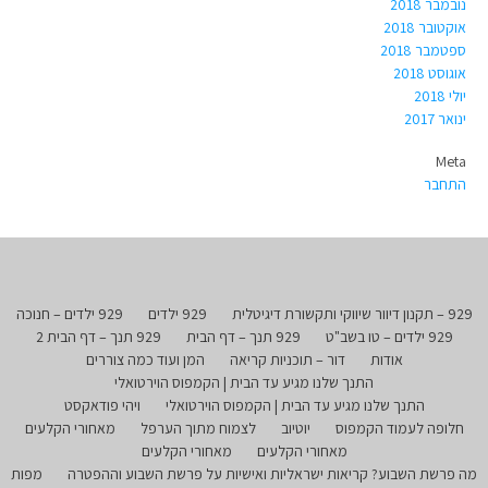
נובמבר 2018
אוקטובר 2018
ספטמבר 2018
אוגוסט 2018
יולי 2018
ינואר 2017
Meta
התחבר
929 – תקנון דיוור שיווקי ותקשורת דיגיטלית
929 ילדים
929 ילדים – חנוכה
929 ילדים – טו בשב"ט
929 תנך – דף הבית
929 תנך – דף הבית 2
אודות
דור – תוכניות קריאה
המן ועוד כמה צוררים
התנך שלנו מגיע עד הבית | הקמפוס הוירטואלי
התנך שלנו מגיע עד הבית | הקמפוס הוירטואלי
ויהי פודאקסט
חלופה לעמוד הקמפוס
יוטיוב
לצמוח מתוך הערפל
מאחורי הקלעים
מאחורי הקלעים
מאחורי הקלעים
מה פרשת השבוע? קריאות ישראליות ואישיות על פרשת השבוע וההפטרה
מפות