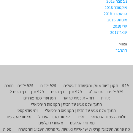
נובמבר 2018
אוקטובר 2018
ספטמבר 2018
אוגוסט 2018
יולי 2018
ינואר 2017
Meta
התחבר
929 – תקנון דיוור שיווקי ותקשורת דיגיטלית
929 ילדים
929 ילדים – חנוכה
929 ילדים – טו בשב"ט
929 תנך – דף הבית
929 תנך – דף הבית 2
אודות
דור – תוכניות קריאה
המן ועוד כמה צוררים
התנך שלנו מגיע עד הבית | הקמפוס הוירטואלי
התנך שלנו מגיע עד הבית | הקמפוס הוירטואלי
ויהי פודאקסט
חלופה לעמוד הקמפוס
יוטיוב
לצמוח מתוך הערפל
מאחורי הקלעים
מאחורי הקלעים
מאחורי הקלעים
מה פרשת השבוע? קריאות ישראליות ואישיות על פרשת השבוע וההפטרה
מפות