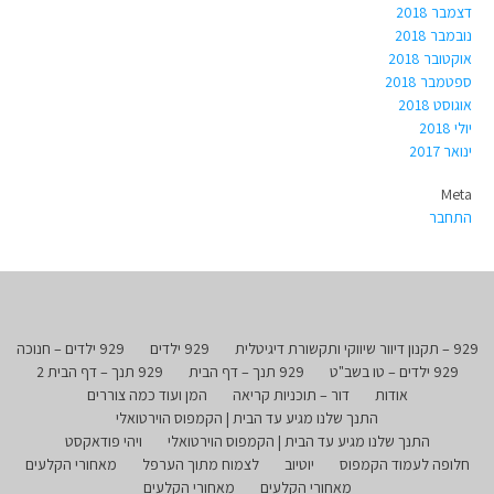
דצמבר 2018
נובמבר 2018
אוקטובר 2018
ספטמבר 2018
אוגוסט 2018
יולי 2018
ינואר 2017
Meta
התחבר
929 – תקנון דיוור שיווקי ותקשורת דיגיטלית
929 ילדים
929 ילדים – חנוכה
929 ילדים – טו בשב"ט
929 תנך – דף הבית
929 תנך – דף הבית 2
אודות
דור – תוכניות קריאה
המן ועוד כמה צוררים
התנך שלנו מגיע עד הבית | הקמפוס הוירטואלי
התנך שלנו מגיע עד הבית | הקמפוס הוירטואלי
ויהי פודאקסט
חלופה לעמוד הקמפוס
יוטיוב
לצמוח מתוך הערפל
מאחורי הקלעים
מאחורי הקלעים
מאחורי הקלעים