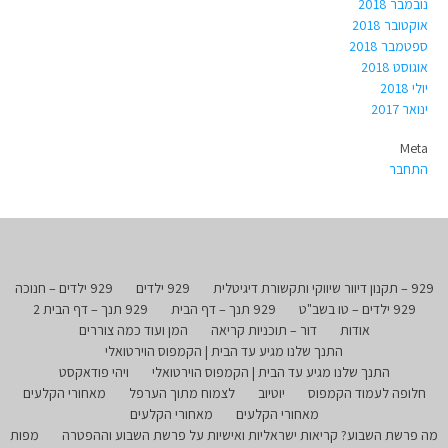
נובמבר 2018
אוקטובר 2018
ספטמבר 2018
אוגוסט 2018
יולי 2018
ינואר 2017
Meta
התחבר
929 – תקנון דיוור שיווקי ותקשורת דיגיטלית
929 ילדים
929 ילדים – חנוכה
929 ילדים – טו בשב"ט
929 תנך – דף הבית
929 תנך – דף הבית 2
אודות
דור – תוכניות קריאה
המן ועוד כמה צוררים
התנך שלנו מגיע עד הבית | הקמפוס הוירטואלי
התנך שלנו מגיע עד הבית | הקמפוס הוירטואלי
ויהי פודאקסט
חלופה לעמוד הקמפוס
יוטיוב
לצמוח מתוך הערפל
מאחורי הקלעים
מאחורי הקלעים
מאחורי הקלעים
מה פרשת השבוע? קריאות ישראליות ואישיות על פרשת השבוע וההפטרה
מפות