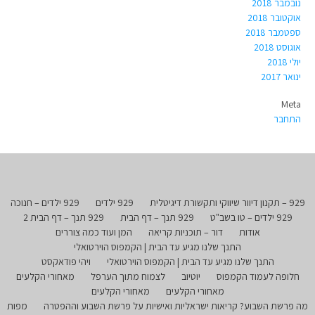
נובמבר 2018
אוקטובר 2018
ספטמבר 2018
אוגוסט 2018
יולי 2018
ינואר 2017
Meta
התחבר
929 – תקנון דיוור שיווקי ותקשורת דיגיטלית
929 ילדים
929 ילדים – חנוכה
929 ילדים – טו בשב"ט
929 תנך – דף הבית
929 תנך – דף הבית 2
אודות
דור – תוכניות קריאה
המן ועוד כמה צוררים
התנך שלנו מגיע עד הבית | הקמפוס הוירטואלי
התנך שלנו מגיע עד הבית | הקמפוס הוירטואלי
ויהי פודאקסט
חלופה לעמוד הקמפוס
יוטיוב
לצמוח מתוך הערפל
מאחורי הקלעים
מאחורי הקלעים
מאחורי הקלעים
מה פרשת השבוע? קריאות ישראליות ואישיות על פרשת השבוע וההפטרה
מפות