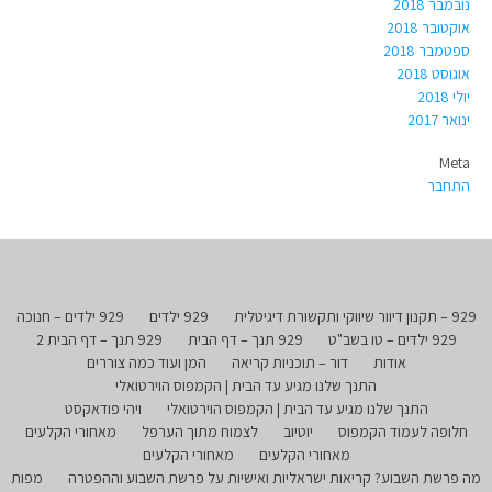
נובמבר 2018
אוקטובר 2018
ספטמבר 2018
אוגוסט 2018
יולי 2018
ינואר 2017
Meta
התחבר
929 – תקנון דיוור שיווקי ותקשורת דיגיטלית
929 ילדים
929 ילדים – חנוכה
929 ילדים – טו בשב"ט
929 תנך – דף הבית
929 תנך – דף הבית 2
אודות
דור – תוכניות קריאה
המן ועוד כמה צוררים
התנך שלנו מגיע עד הבית | הקמפוס הוירטואלי
התנך שלנו מגיע עד הבית | הקמפוס הוירטואלי
ויהי פודאקסט
חלופה לעמוד הקמפוס
יוטיוב
לצמוח מתוך הערפל
מאחורי הקלעים
מאחורי הקלעים
מאחורי הקלעים
מה פרשת השבוע? קריאות ישראליות ואישיות על פרשת השבוע וההפטרה
מפות