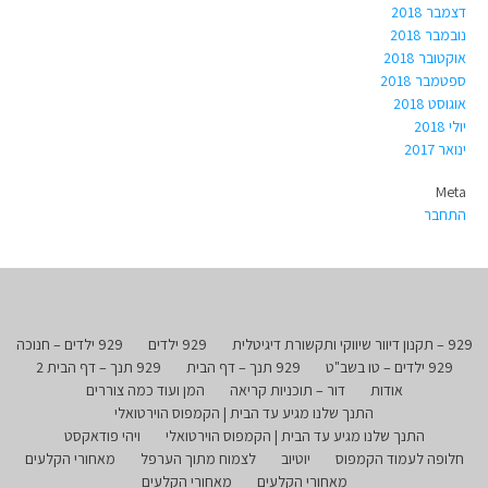
דצמבר 2018
נובמבר 2018
אוקטובר 2018
ספטמבר 2018
אוגוסט 2018
יולי 2018
ינואר 2017
Meta
התחבר
929 – תקנון דיוור שיווקי ותקשורת דיגיטלית
929 ילדים
929 ילדים – חנוכה
929 ילדים – טו בשב"ט
929 תנך – דף הבית
929 תנך – דף הבית 2
אודות
דור – תוכניות קריאה
המן ועוד כמה צוררים
התנך שלנו מגיע עד הבית | הקמפוס הוירטואלי
התנך שלנו מגיע עד הבית | הקמפוס הוירטואלי
ויהי פודאקסט
חלופה לעמוד הקמפוס
יוטיוב
לצמוח מתוך הערפל
מאחורי הקלעים
מאחורי הקלעים
מאחורי הקלעים