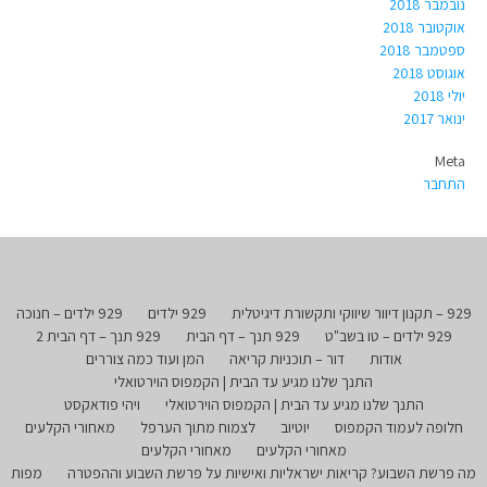
נובמבר 2018
אוקטובר 2018
ספטמבר 2018
אוגוסט 2018
יולי 2018
ינואר 2017
Meta
התחבר
929 – תקנון דיוור שיווקי ותקשורת דיגיטלית
929 ילדים
929 ילדים – חנוכה
929 ילדים – טו בשב"ט
929 תנך – דף הבית
929 תנך – דף הבית 2
אודות
דור – תוכניות קריאה
המן ועוד כמה צוררים
התנך שלנו מגיע עד הבית | הקמפוס הוירטואלי
התנך שלנו מגיע עד הבית | הקמפוס הוירטואלי
ויהי פודאקסט
חלופה לעמוד הקמפוס
יוטיוב
לצמוח מתוך הערפל
מאחורי הקלעים
מאחורי הקלעים
מאחורי הקלעים
מה פרשת השבוע? קריאות ישראליות ואישיות על פרשת השבוע וההפטרה
מפות