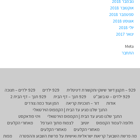
נובמבר 2018
אוקטובר 2018
ספטמבר 2018
אוגוסט 2018
יולי 2018
ינואר 2017
Meta
התחבר
929 – תקנון דיוור שיווקי ותקשורת דיגיטלית
929 ילדים
929 ילדים – חנוכה
929 ילדים – טו בשב"ט
929 תנך – דף הבית
929 תנך – דף הבית 2
אודות
דור – תוכניות קריאה
המן ועוד כמה צוררים
התנך שלנו מגיע עד הבית | הקמפוס הוירטואלי
התנך שלנו מגיע עד הבית | הקמפוס הוירטואלי
ויהי פודאקסט
חלופה לעמוד הקמפוס
יוטיוב
לצמוח מתוך הערפל
מאחורי הקלעים
מאחורי הקלעים
מאחורי הקלעים
מה פרשת השבוע? קריאות ישראליות ואישיות על פרשת השבוע וההפטרה
מפות