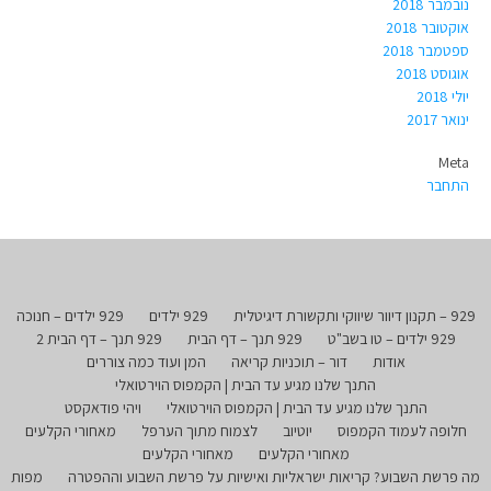
נובמבר 2018
אוקטובר 2018
ספטמבר 2018
אוגוסט 2018
יולי 2018
ינואר 2017
Meta
התחבר
929 – תקנון דיוור שיווקי ותקשורת דיגיטלית
929 ילדים
929 ילדים – חנוכה
929 ילדים – טו בשב"ט
929 תנך – דף הבית
929 תנך – דף הבית 2
אודות
דור – תוכניות קריאה
המן ועוד כמה צוררים
התנך שלנו מגיע עד הבית | הקמפוס הוירטואלי
התנך שלנו מגיע עד הבית | הקמפוס הוירטואלי
ויהי פודאקסט
חלופה לעמוד הקמפוס
יוטיוב
לצמוח מתוך הערפל
מאחורי הקלעים
מאחורי הקלעים
מאחורי הקלעים
מה פרשת השבוע? קריאות ישראליות ואישיות על פרשת השבוע וההפטרה
מפות