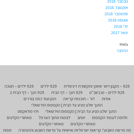
נובמבר 2018
אוקטובר 2018
ספטמבר 2018
אוגוסט 2018
יולי 2018
ינואר 2017
Meta
התחבר
929 – תקנון דיוור שיווקי ותקשורת דיגיטלית
929 ילדים
929 ילדים – חנוכה
929 ילדים – טו בשב"ט
929 תנך – דף הבית
929 תנך – דף הבית 2
אודות
דור – תוכניות קריאה
המן ועוד כמה צוררים
התנך שלנו מגיע עד הבית | הקמפוס הוירטואלי
התנך שלנו מגיע עד הבית | הקמפוס הוירטואלי
ויהי פודאקסט
חלופה לעמוד הקמפוס
יוטיוב
לצמוח מתוך הערפל
מאחורי הקלעים
מאחורי הקלעים
מאחורי הקלעים
מה פרשת השבוע? קריאות ישראליות ואישיות על פרשת השבוע וההפטרה
מפות