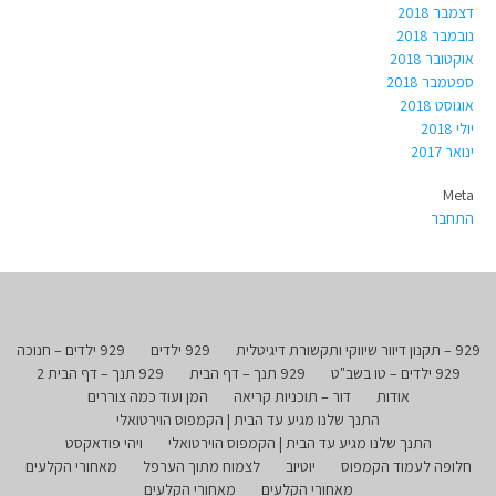
דצמבר 2018
נובמבר 2018
אוקטובר 2018
ספטמבר 2018
אוגוסט 2018
יולי 2018
ינואר 2017
Meta
התחבר
929 – תקנון דיוור שיווקי ותקשורת דיגיטלית
929 ילדים
929 ילדים – חנוכה
929 ילדים – טו בשב"ט
929 תנך – דף הבית
929 תנך – דף הבית 2
אודות
דור – תוכניות קריאה
המן ועוד כמה צוררים
התנך שלנו מגיע עד הבית | הקמפוס הוירטואלי
התנך שלנו מגיע עד הבית | הקמפוס הוירטואלי
ויהי פודאקסט
חלופה לעמוד הקמפוס
יוטיוב
לצמוח מתוך הערפל
מאחורי הקלעים
מאחורי הקלעים
מאחורי הקלעים