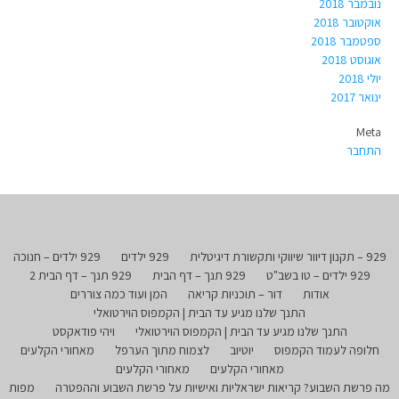
נובמבר 2018
אוקטובר 2018
ספטמבר 2018
אוגוסט 2018
יולי 2018
ינואר 2017
Meta
התחבר
929 – תקנון דיוור שיווקי ותקשורת דיגיטלית
929 ילדים
929 ילדים – חנוכה
929 ילדים – טו בשב"ט
929 תנך – דף הבית
929 תנך – דף הבית 2
אודות
דור – תוכניות קריאה
המן ועוד כמה צוררים
התנך שלנו מגיע עד הבית | הקמפוס הוירטואלי
התנך שלנו מגיע עד הבית | הקמפוס הוירטואלי
ויהי פודאקסט
חלופה לעמוד הקמפוס
יוטיוב
לצמוח מתוך הערפל
מאחורי הקלעים
מאחורי הקלעים
מאחורי הקלעים
מה פרשת השבוע? קריאות ישראליות ואישיות על פרשת השבוע וההפטרה
מפות