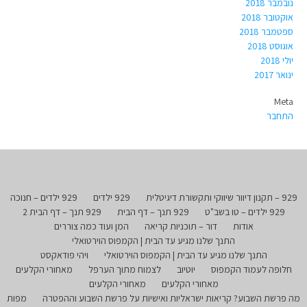
נובמבר 2018
אוקטובר 2018
ספטמבר 2018
אוגוסט 2018
יולי 2018
ינואר 2017
Meta
התחבר
929 – תקנון דיוור שיווקי ותקשורת דיגיטלית
929 ילדים
929 ילדים – חנוכה
929 ילדים – טו בשב"ט
929 תנך – דף הבית
929 תנך – דף הבית 2
אודות
דור – תוכניות קריאה
המן ועוד כמה צוררים
התנך שלנו מגיע עד הבית | הקמפוס הוירטואלי
התנך שלנו מגיע עד הבית | הקמפוס הוירטואלי
ויהי פודאקסט
חלופה לעמוד הקמפוס
יוטיוב
לצמוח מתוך הערפל
מאחורי הקלעים
מאחורי הקלעים
מאחורי הקלעים
מה פרשת השבוע? קריאות ישראליות ואישיות על פרשת השבוע וההפטרה
מפות