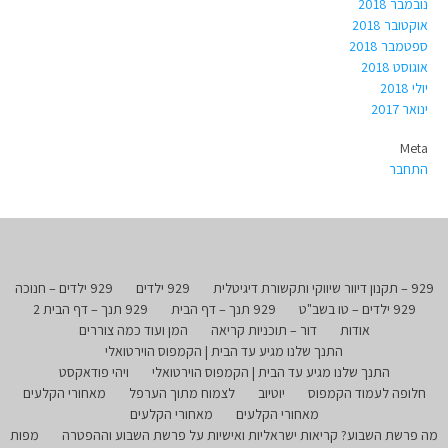
נובמבר 2018
אוקטובר 2018
ספטמבר 2018
אוגוסט 2018
יולי 2018
ינואר 2017
Meta
התחבר
929 – תקנון דיוור שיווקי ותקשורת דיגיטלית
929 ילדים
929 ילדים – חנוכה
929 ילדים – טו בשב"ט
929 תנך – דף הבית
929 תנך – דף הבית 2
אודות
דור – תוכניות קריאה
המן ועוד כמה צוררים
התנך שלנו מגיע עד הבית | הקמפוס הוירטואלי
התנך שלנו מגיע עד הבית | הקמפוס הוירטואלי
ויהי פודאקסט
חלופה לעמוד הקמפוס
יוטיוב
לצמוח מתוך הערפל
מאחורי הקלעים
מאחורי הקלעים
מאחורי הקלעים
מה פרשת השבוע? קריאות ישראליות ואישיות על פרשת השבוע וההפטרה
מפות