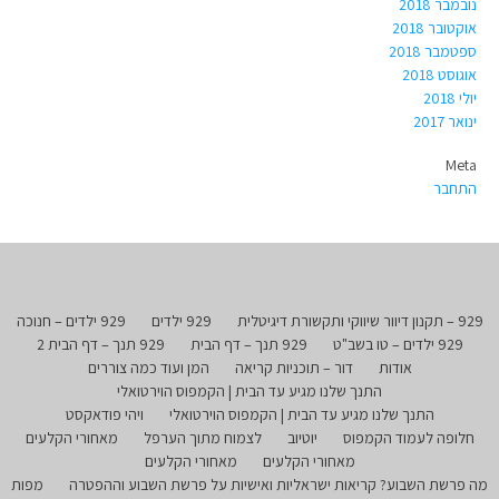
נובמבר 2018
אוקטובר 2018
ספטמבר 2018
אוגוסט 2018
יולי 2018
ינואר 2017
Meta
התחבר
929 – תקנון דיוור שיווקי ותקשורת דיגיטלית
929 ילדים
929 ילדים – חנוכה
929 ילדים – טו בשב"ט
929 תנך – דף הבית
929 תנך – דף הבית 2
אודות
דור – תוכניות קריאה
המן ועוד כמה צוררים
התנך שלנו מגיע עד הבית | הקמפוס הוירטואלי
התנך שלנו מגיע עד הבית | הקמפוס הוירטואלי
ויהי פודאקסט
חלופה לעמוד הקמפוס
יוטיוב
לצמוח מתוך הערפל
מאחורי הקלעים
מאחורי הקלעים
מאחורי הקלעים
מה פרשת השבוע? קריאות ישראליות ואישיות על פרשת השבוע וההפטרה
מפות