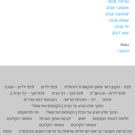
נובמבר 2018
אוקטובר 2018
ספטמבר 2018
אוגוסט 2018
יולי 2018
ינואר 2017
Meta
התחבר
929 – תקנון דיוור שיווקי ותקשורת דיגיטלית
929 ילדים
929 ילדים – חנוכה
929 ילדים – טו בשב"ט
929 תנך – דף הבית
929 תנך – דף הבית 2
אודות
דור – תוכניות קריאה
המן ועוד כמה צוררים
התנך שלנו מגיע עד הבית | הקמפוס הוירטואלי
התנך שלנו מגיע עד הבית | הקמפוס הוירטואלי
ויהי פודאקסט
חלופה לעמוד הקמפוס
יוטיוב
לצמוח מתוך הערפל
מאחורי הקלעים
מאחורי הקלעים
מאחורי הקלעים
מה פרשת השבוע? קריאות ישראליות ואישיות על פרשת השבוע וההפטרה
מפות