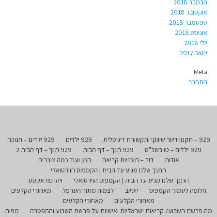
נובמבר 2018
אוקטובר 2018
ספטמבר 2018
אוגוסט 2018
יולי 2018
ינואר 2017
Meta
התחבר
929 – תקנון דיוור שיווקי ותקשורת דיגיטלית
929 ילדים
929 ילדים – חנוכה
929 ילדים – טו בשב"ט
929 תנך – דף הבית
929 תנך – דף הבית 2
אודות
דור – תוכניות קריאה
המן ועוד כמה צוררים
התנך שלנו מגיע עד הבית | הקמפוס הוירטואלי
התנך שלנו מגיע עד הבית | הקמפוס הוירטואלי
ויהי פודאקסט
חלופה לעמוד הקמפוס
יוטיוב
לצמוח מתוך הערפל
מאחורי הקלעים
מאחורי הקלעים
מאחורי הקלעים
מה פרשת השבוע? קריאות ישראליות ואישיות על פרשת השבוע וההפטרה
מפות