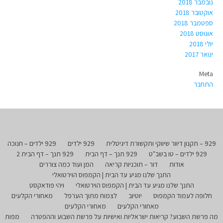
נובמבר 2018
אוקטובר 2018
ספטמבר 2018
אוגוסט 2018
יולי 2018
ינואר 2017
Meta
התחבר
929 – תקנון דיוור שיווקי ותקשורת דיגיטלית
929 ילדים
929 ילדים – חנוכה
929 ילדים – טו בשב"ט
929 תנך – דף הבית
929 תנך – דף הבית 2
אודות
דור – תוכניות קריאה
המן ועוד כמה צוררים
התנך שלנו מגיע עד הבית | הקמפוס הוירטואלי
התנך שלנו מגיע עד הבית | הקמפוס הוירטואלי
ויהי פודאקסט
חלופה לעמוד הקמפוס
יוטיוב
לצמוח מתוך הערפל
מאחורי הקלעים
מאחורי הקלעים
מאחורי הקלעים
מה פרשת השבוע? קריאות ישראליות ואישיות על פרשת השבוע וההפטרה
מפות