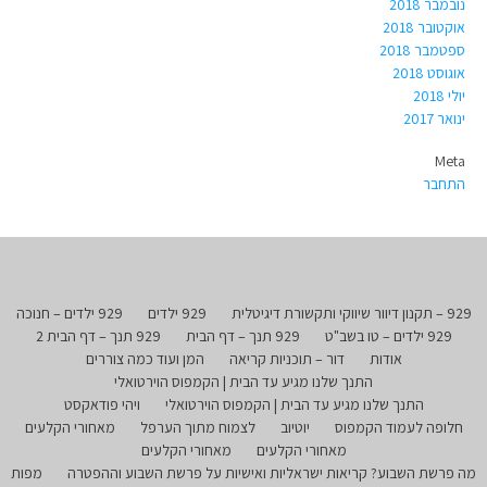
נובמבר 2018
אוקטובר 2018
ספטמבר 2018
אוגוסט 2018
יולי 2018
ינואר 2017
Meta
התחבר
929 – תקנון דיוור שיווקי ותקשורת דיגיטלית
929 ילדים
929 ילדים – חנוכה
929 ילדים – טו בשב"ט
929 תנך – דף הבית
929 תנך – דף הבית 2
אודות
דור – תוכניות קריאה
המן ועוד כמה צוררים
התנך שלנו מגיע עד הבית | הקמפוס הוירטואלי
התנך שלנו מגיע עד הבית | הקמפוס הוירטואלי
ויהי פודאקסט
חלופה לעמוד הקמפוס
יוטיוב
לצמוח מתוך הערפל
מאחורי הקלעים
מאחורי הקלעים
מאחורי הקלעים
מה פרשת השבוע? קריאות ישראליות ואישיות על פרשת השבוע וההפטרה
מפות