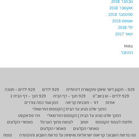
נובמבר 2018
אוקטובר 2018
ספטמבר 2018
אוגוסט 2018
יולי 2018
ינואר 2017
Meta
התחבר
929 – תקנון דיוור שיווקי ותקשורת דיגיטלית
929 ילדים
929 ילדים – חנוכה
929 ילדים – טו בשב"ט
929 תנך – דף הבית
929 תנך – דף הבית 2
אודות
דור – תוכניות קריאה
המן ועוד כמה צוררים
התנך שלנו מגיע עד הבית | הקמפוס הוירטואלי
התנך שלנו מגיע עד הבית | הקמפוס הוירטואלי
ויהי פודאקסט
חלופה לעמוד הקמפוס
יוטיוב
לצמוח מתוך הערפל
מאחורי הקלעים
מאחורי הקלעים
מאחורי הקלעים
מה פרשת השבוע? קריאות ישראליות ואישיות על פרשת השבוע וההפטרה
מפות