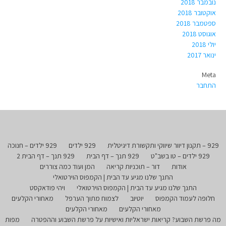
נובמבר 2018
אוקטובר 2018
ספטמבר 2018
אוגוסט 2018
יולי 2018
ינואר 2017
Meta
התחבר
929 – תקנון דיוור שיווקי ותקשורת דיגיטלית
929 ילדים
929 ילדים – חנוכה
929 ילדים – טו בשב"ט
929 תנך – דף הבית
929 תנך – דף הבית 2
אודות
דור – תוכניות קריאה
המן ועוד כמה צוררים
התנך שלנו מגיע עד הבית | הקמפוס הוירטואלי
התנך שלנו מגיע עד הבית | הקמפוס הוירטואלי
ויהי פודאקסט
חלופה לעמוד הקמפוס
יוטיוב
לצמוח מתוך הערפל
מאחורי הקלעים
מאחורי הקלעים
מאחורי הקלעים
מה פרשת השבוע? קריאות ישראליות ואישיות על פרשת השבוע וההפטרה
מפות