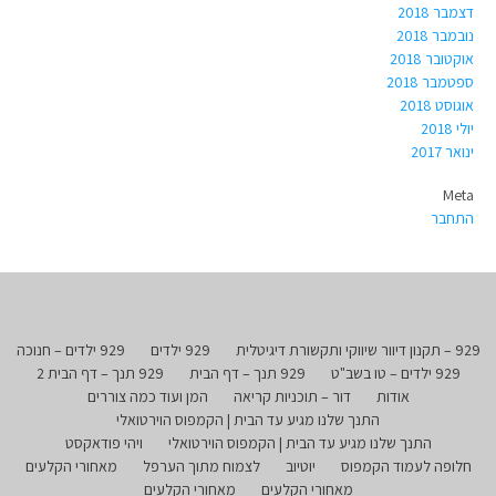
דצמבר 2018
נובמבר 2018
אוקטובר 2018
ספטמבר 2018
אוגוסט 2018
יולי 2018
ינואר 2017
Meta
התחבר
929 – תקנון דיוור שיווקי ותקשורת דיגיטלית
929 ילדים
929 ילדים – חנוכה
929 ילדים – טו בשב"ט
929 תנך – דף הבית
929 תנך – דף הבית 2
אודות
דור – תוכניות קריאה
המן ועוד כמה צוררים
התנך שלנו מגיע עד הבית | הקמפוס הוירטואלי
התנך שלנו מגיע עד הבית | הקמפוס הוירטואלי
ויהי פודאקסט
חלופה לעמוד הקמפוס
יוטיוב
לצמוח מתוך הערפל
מאחורי הקלעים
מאחורי הקלעים
מאחורי הקלעים