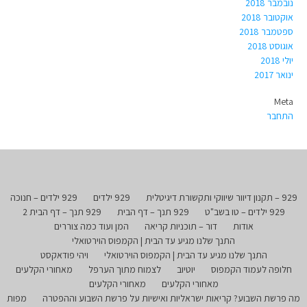
נובמבר 2018
אוקטובר 2018
ספטמבר 2018
אוגוסט 2018
יולי 2018
ינואר 2017
Meta
התחבר
929 – תקנון דיוור שיווקי ותקשורת דיגיטלית
929 ילדים
929 ילדים – חנוכה
929 ילדים – טו בשב"ט
929 תנך – דף הבית
929 תנך – דף הבית 2
אודות
דור – תוכניות קריאה
המן ועוד כמה צוררים
התנך שלנו מגיע עד הבית | הקמפוס הוירטואלי
התנך שלנו מגיע עד הבית | הקמפוס הוירטואלי
ויהי פודאקסט
חלופה לעמוד הקמפוס
יוטיוב
לצמוח מתוך הערפל
מאחורי הקלעים
מאחורי הקלעים
מאחורי הקלעים
מה פרשת השבוע? קריאות ישראליות ואישיות על פרשת השבוע וההפטרה
מפות