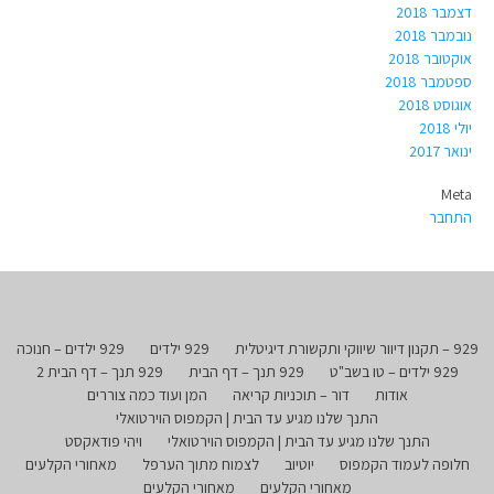
דצמבר 2018
נובמבר 2018
אוקטובר 2018
ספטמבר 2018
אוגוסט 2018
יולי 2018
ינואר 2017
Meta
התחבר
929 – תקנון דיוור שיווקי ותקשורת דיגיטלית
929 ילדים
929 ילדים – חנוכה
929 ילדים – טו בשב"ט
929 תנך – דף הבית
929 תנך – דף הבית 2
אודות
דור – תוכניות קריאה
המן ועוד כמה צוררים
התנך שלנו מגיע עד הבית | הקמפוס הוירטואלי
התנך שלנו מגיע עד הבית | הקמפוס הוירטואלי
ויהי פודאקסט
חלופה לעמוד הקמפוס
יוטיוב
לצמוח מתוך הערפל
מאחורי הקלעים
מאחורי הקלעים
מאחורי הקלעים