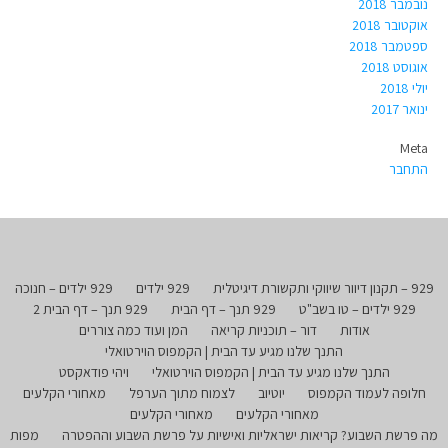
נובמבר 2018
אוקטובר 2018
ספטמבר 2018
אוגוסט 2018
יולי 2018
ינואר 2017
Meta
התחבר
929 – תקנון דיוור שיווקי ותקשורת דיגיטלית
929 ילדים
929 ילדים – חנוכה
929 ילדים – טו בשב"ט
929 תנך – דף הבית
929 תנך – דף הבית 2
אודות
דור – תוכניות קריאה
המן ועוד כמה צוררים
התנך שלנו מגיע עד הבית | הקמפוס הוירטואלי
התנך שלנו מגיע עד הבית | הקמפוס הוירטואלי
ויהי פודאקסט
חלופה לעמוד הקמפוס
יוטיוב
לצמוח מתוך הערפל
מאחורי הקלעים
מאחורי הקלעים
מאחורי הקלעים
מה פרשת השבוע? קריאות ישראליות ואישיות על פרשת השבוע וההפטרה
מפות