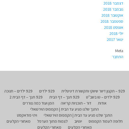
דצמבר 2018
נובמבר 2018
אוקטובר 2018
ספטמבר 2018
אוגוסט 2018
יולי 2018
ינואר 2017
Meta
התחבר
929 – תקנון דיוור שיווקי ותקשורת דיגיטלית
929 ילדים
929 ילדים – חנוכה
929 ילדים – טו בשב"ט
929 תנך – דף הבית
929 תנך – דף הבית 2
אודות
דור – תוכניות קריאה
המן ועוד כמה צוררים
התנך שלנו מגיע עד הבית | הקמפוס הוירטואלי
התנך שלנו מגיע עד הבית | הקמפוס הוירטואלי
ויהי פודאקסט
חלופה לעמוד הקמפוס
יוטיוב
לצמוח מתוך הערפל
מאחורי הקלעים
מאחורי הקלעים
מאחורי הקלעים