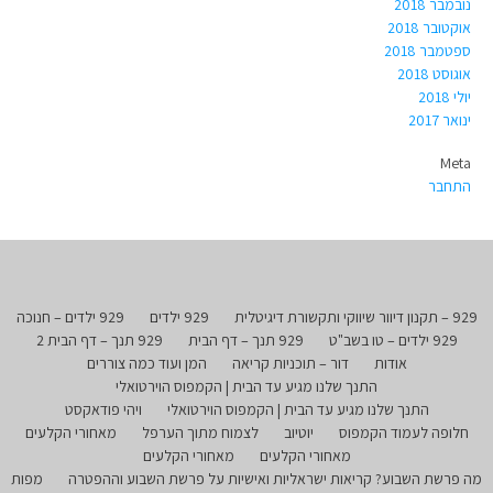
נובמבר 2018
אוקטובר 2018
ספטמבר 2018
אוגוסט 2018
יולי 2018
ינואר 2017
Meta
התחבר
929 – תקנון דיוור שיווקי ותקשורת דיגיטלית
929 ילדים
929 ילדים – חנוכה
929 ילדים – טו בשב"ט
929 תנך – דף הבית
929 תנך – דף הבית 2
אודות
דור – תוכניות קריאה
המן ועוד כמה צוררים
התנך שלנו מגיע עד הבית | הקמפוס הוירטואלי
התנך שלנו מגיע עד הבית | הקמפוס הוירטואלי
ויהי פודאקסט
חלופה לעמוד הקמפוס
יוטיוב
לצמוח מתוך הערפל
מאחורי הקלעים
מאחורי הקלעים
מאחורי הקלעים
מה פרשת השבוע? קריאות ישראליות ואישיות על פרשת השבוע וההפטרה
מפות